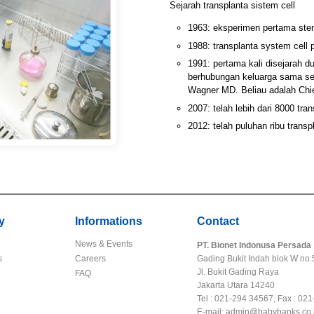
Sejarah transplanta sistem cell
1963: eksperimen pertama stem
1988: transplanta system cell
1991: pertama kali disejarah du
berhubungan keluarga sama seka
Wagner MD. Beliau adalah Chi
2007: telah lebih dari 8000 tra
2012: telah puluhan ribu transp
y
Informations
Contact
News & Events
PT. Bionet Indonusa Persada
s
Careers
Gading Bukit Indah blok W no.
Jl. Bukit Gading Raya
FAQ
Jakarta Utara 14240
Tel : 021-294 34567, Fax : 02
E-mail: admin@babybanks.co.