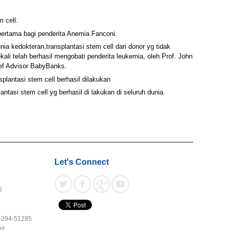
 cell.
 pertama bagi penderita Anemia Fanconi.
nia kedokteran,transplantasi stem cell dari donor yg tidak
li telah berhasil mengobati penderita leukemia, oleh Prof. John
ef Advisor BabyBanks.
nsplantasi stem cell berhasil dilakukan
lantasi stem cell yg berhasil di lakukan di seluruh dunia.
Let's Connect
5
1-294-51285
id